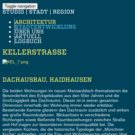
Toggle navigation
STUDIO | STADT | REGION
ARCHITEKTUR
STADTENTWICKLUNG
ÜBER UNS
AKTUELL
LOGBUCH
KELLERSTRASSE
DACHAUSBAU, HAIDHAUSEN
Die beiden Wohnungen im neuen Mansarddach thematisieren die
Besonderheit des Eckgebäudes aus den 50er Jahren und die
Großzügigkeit des Dachraums. Dieser ist in seiner gesamten
Dimension innerhalb der Wohnung immer wieder erlebbar.
Bestehende Kamine gliedern den Dachraum zusätzlich und wirken
wie große Raumskulpturen. Blickachsen in verschiedene
Richtungen sowie fließende Raumbeziehungen zwischen Straße
und Hof tragen zur besonderen Innenraumqualität bei. Die
verglasten Küchen, die die historische Typologie der „Münchner
Küche“ aufgreifen, und die Ess- und Wohnbereiche erfahren über