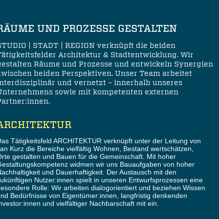
RÄUME UND PROZESSE GESTALTEN
STUDIO | STADT | REGION verknüpft die beiden
Tätigkeitsfelder Architektur & Stadtentwicklung. Wir
gestalten Räume und Prozesse und entwickeln Synergien
zwischen beiden Perspektiven. Unser Team arbeitet
interdisziplinär und vernetzt – innerhalb unseres
Unternehmens sowie mit kompetenten externen
Partner:innen.
ARCHITEKTUR
as Tätigkeitsfeld ARCHITEKTUR verknüpft unter der Leitung von
an Kurz die Bereiche vielfältig Wohnen, Bestand wertschätzen,
rte gestalten und Bauen für die Gemeinschaft. Mit hoher
Gestaltungskompetenz widmen wir uns Bauaufgaben von hoher
achhaltigkeit und Dauerhaftigkeit. Der Austausch mit den
ukünftigen Nutzer:innen spielt in unseren Entwurfsprozessen eine
esondere Rolle: Wir arbeiten dialogorientiert und beziehen Wissen
nd Bedürfnisse von Eigentümer:innen, langfristig denkenden
nvestor:innen und vielfältiger Nachbarschaft mit ein.