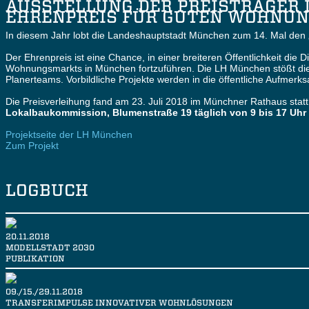
AUSSTELLUNG DER PREISTRÄGER
EHRENPREIS FÜR GUTEN WOHNUN
In diesem Jahr lobt die Landeshauptstadt München zum 14. Mal de
Der Ehrenpreis ist eine Chance, in einer breiteren Öffentlichkeit d
Wohnungsmarkts in München fortzuführen. Die LH München stößt diese
Planerteams. Vorbildliche Projekte werden in die öffentliche Aufmer
Die Preisverleihung fand am 23. Juli 2018
im Münchner Rathaus stat
Lokalbaukommission, Blumenstraße 19 täglich von 9 bis 17 Uhr be
Projektseite der LH München
Zum Projekt
LOGBUCH
20.11.2018
MODELLSTADT 2030
PUBLIKATION
09./15./29.11.2018
TRANSFERIMPULSE INNOVATIVER WOHNLÖSUNGEN