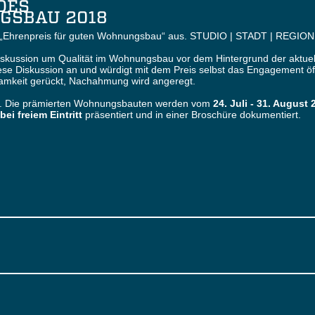
 DES
GSBAU 2018
n „Ehrenpreis für guten Wohnungsbau“ aus. STUDIO | STADT | REGIO
ie Diskussion um Qualität im Wohnungsbau vor dem Hintergrund der aktu
 Diskussion an und würdigt mit dem Preis selbst das Engagement öffen
ksamkeit gerückt, Nachahmung wird angeregt.
t. Die prämierten Wohnungsbauten werden vom
24. Juli - 31. August 
i freiem Eintritt
präsentiert und in einer Broschüre dokumentiert.