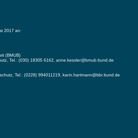
ai 2017 an:
eit (BMUB)
chutz, Tel.: (030) 18305 6162, anne.kessler@bmub.bund.de
lschutz, Tel.: (0228) 994011219, karin.hartmann@bbr.bund.de