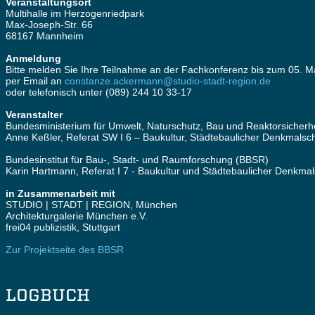
Veranstaltungsort
Multihalle im Herzogenriedpark
Max-Joseph-Str. 66
68167 Mannheim
Anmeldung
Bitte melden Sie Ihre Teilnahme an der Fachkonferenz bis zum 05. M
per Email an
constanze.ackermann@studio-stadt-region.de
oder telefonisch unter (089) 244 10 33-17
Veranstalter
Bundesministerium für Umwelt, Naturschutz, Bau und Reaktorsicherh
Anne Keßler, Referat SW I 6 – Baukultur, Städtebaulicher Denkmals
Bundesinstitut für Bau-, Stadt- und Raumforschung (BBSR)
Karin Hartmann, Referat I 7 - Baukultur und Städtebaulicher Denkma
in Zusammenarbeit mit
STUDIO | STADT | REGION, München
Architekturgalerie München e.V.
frei04 publizistik, Stuttgart
Zur Projektseite des BBSR
LOGBUCH