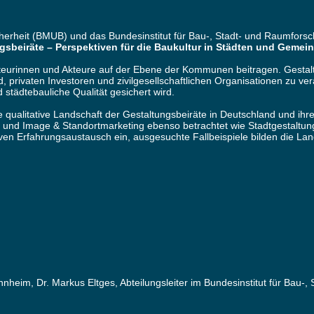
herheit (BMUB) und das Bundesinstitut für Bau-, Stadt- und Raumfor
gsbeiräte – Perspektiven für die Baukultur in Städten und Gemei
kteurinnen und Akteure auf der Ebene der Kommunen beitragen. Gestalt
d, privaten Investoren und zivilgesellschaftlichen Organisationen zu v
städtebauliche Qualität gesichert wird.
die qualitative Landschaft der Gestaltungsbeiräte in Deutschland und 
nd Image & Standortmarketing ebenso betrachtet wie Stadtgestaltung 
ven Erfahrungsaustausch ein, ausgesuchte Fallbeispiele bilden die Lan
nnheim, Dr. Markus Eltges, Abteilungsleiter im Bundesinstitut für Bau-