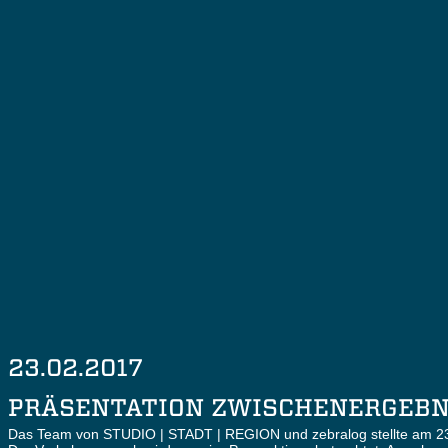
Prinzip der Ampel-Bewertung
Perspektive Anwohnende
Perspektive Anwohnende
Perspektive Anwohnende
Perspektive Gewerbetreibende
Perspektive Urbanes Leben / Passanten
23.02.2017
PRÄSENTATION ZWISCHENERGEBN
Das Team von STUDIO | STADT | REGION und zebralog stellte am 23