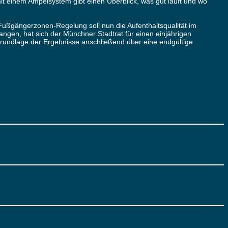
 einem Ampelsystem gibt einen Überblick, was gut läuft und wo
 Fußgängerzonen-Regelung soll nun die Aufenthaltsqualität im
ngen, hat sich der Münchner Stadtrat für einen einjährigen
 Grundlage der Ergebnisse anschließend über eine endgültige