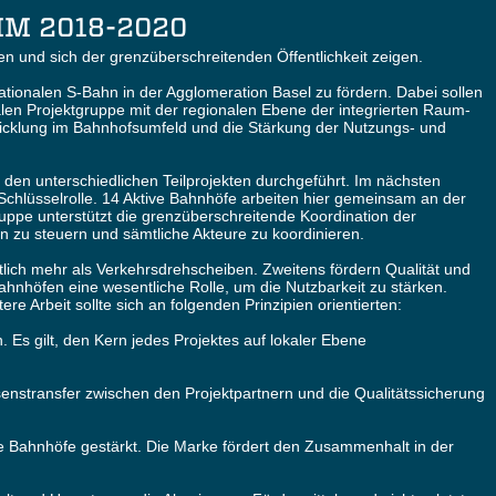
M 2018-2020
den und sich der grenzüberschreitenden Öffentlichkeit zeigen.
nationalen S-Bahn in der Agglomeration Basel zu fördern. Dabei sollen
alen Projektgruppe mit der regionalen Ebene der integrierten Raum-
wicklung im Bahnhofsumfeld und die Stärkung der Nutzungs- und
den unterschiedlichen Teilprojekten durchgeführt. Im nächsten
 Schlüsselrolle. 14 Aktive Bahnhöfe arbeiten hier gemeinsam an der
uppe unterstützt die grenzüberschreitende Koordination der
 zu steuern und sämtliche Akteure zu koordinieren.
eutlich mehr als Verkehrsdrehscheiben. Zweitens fördern Qualität und
hnhöfen eine wesentliche Rolle, um die Nutzbarkeit zu stärken.
Arbeit sollte sich an folgenden Prinzipien orientierten:
n. Es gilt, den Kern jedes Projektes auf lokaler Ebene
ssenstransfer zwischen den Projektpartnern und die Qualitätssicherung
ive Bahnhöfe gestärkt. Die Marke fördert den Zusammenhalt in der