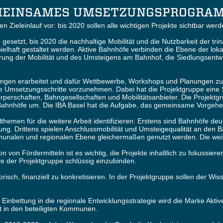
MEINSAMES UMSETZUNGSPROGRAM
 Zieleinlauf vor: bis 2020 sollen alle wichtigen Projekte sichtbar wer
gesetzt, bis 2020 die nachhaltige Mobilität und die Nutzbarkeit der tri
ielhaft gestaltet werden. Aktive Bahnhöfe verbinden die Ebene der lok
erung der Mobilität und des Umsteigens am Bahnhof, die Siedlungsent
lungen erarbeitet und dafür Wettbewerbe, Workshops und Planungen zu 
rete Umsetzungsschritte vorzunehmen. Dabei hat die Projektgruppe eine
perschaften, Bahngesellschaften und Mobilitätsanbieter. Die Projektgr
ahnhöfe um. Die IBA Basel hat die Aufgabe, das gemeinsame Vorgehen
lthemen für die weitere Arbeit identifizieren: Erstens sind Bahnhöfe d
g. Drittens spielen Anschlussmobilität und Umsteigequalität an den Ba
nalen und regionalen Ebene gleichermaßen genutzt werden. Die weitere 
n von Fördermitteln ist es wichtig, die Projekte inhaltlich zu fokussiere
ve der Projektgruppe schlüssig einzubinden.
risch, finanziell zu konkretisieren. In der Projektgruppe sollen der Wi
n Einbettung in die regionale Entwicklungsstrategie wird die Marke Akt
it in den beteiligten Kommunen.