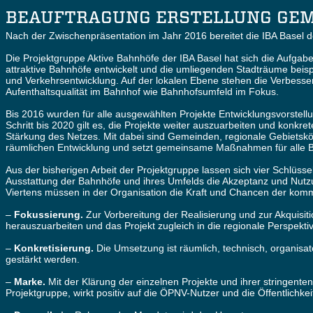
BEAUFTRAGUNG ERSTELLUNG GE
Nach der Zwischenpräsentation im Jahr 2016 bereitet die IBA Basel den
Die Projektgruppe Aktive Bahnhöfe der IBA Basel hat sich die Aufgabe 
attraktive Bahnhöfe entwickelt und die umliegenden Stadträume beisp
und Verkehrsentwicklung. Auf der lokalen Ebene stehen die Verbess
Aufenthaltsqualität im Bahnhof wie Bahnhofsumfeld im Fokus.
Bis 2016 wurden für alle ausgewählten Projekte Entwicklungsvorstel
Schritt bis 2020 gilt es, die Projekte weiter auszuarbeiten und konk
Stärkung des Netzes. Mit dabei sind Gemeinden, regionale Gebietskör
räumlichen Entwicklung und setzt gemeinsame Maßnahmen für alle B
Aus der bisherigen Arbeit der Projektgruppe lassen sich vier Schlüsse
Ausstattung der Bahnhöfe und ihres Umfelds die Akzeptanz und Nutzun
Viertens müssen in der Organisation die Kraft und Chancen der kommu
–
Fokussierung.
Zur Vorbereitung der Realisierung und zur Akquisitio
herauszuarbeiten und das Projekt zugleich in die regionale Perspekti
–
Konkretisierung.
Die Umsetzung ist räumlich, technisch, organisato
gestärkt werden.
–
Marke.
Mit der Klärung der einzelnen Projekte und ihrer stringente
Projektgruppe, wirkt positiv auf die ÖPNV-Nutzer und die Öffentlichke