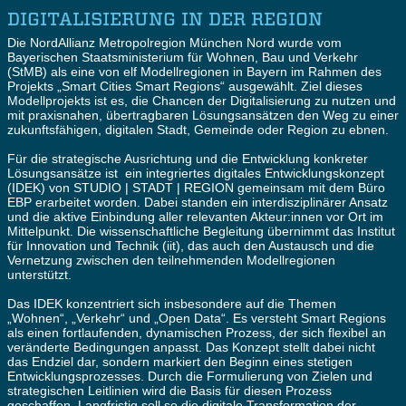
DIGITALISIERUNG IN DER REGION
Die NordAllianz Metropolregion München Nord wurde vom
Bayerischen Staatsministerium für Wohnen, Bau und Verkehr
(StMB) als eine von elf Modellregionen in Bayern im Rahmen des
Projekts „Smart Cities Smart Regions“ ausgewählt. Ziel dieses
Modellprojekts ist es, die Chancen der Digitalisierung zu nutzen und
mit praxisnahen, übertragbaren Lösungsansätzen den Weg zu einer
zukunftsfähigen, digitalen Stadt, Gemeinde oder Region zu ebnen.
Für die strategische Ausrichtung und die Entwicklung konkreter
Lösungsansätze ist ein integriertes digitales Entwicklungskonzept
(IDEK) von STUDIO | STADT | REGION gemeinsam mit dem Büro
EBP erarbeitet worden. Dabei standen ein interdisziplinärer Ansatz
und die aktive Einbindung aller relevanten Akteur:innen vor Ort im
Mittelpunkt. Die wissenschaftliche Begleitung übernimmt das Institut
für Innovation und Technik (iit), das auch den Austausch und die
Vernetzung zwischen den teilnehmenden Modellregionen
unterstützt.
Das IDEK konzentriert sich insbesondere auf die Themen
„Wohnen“, „Verkehr“ und „Open Data“. Es versteht Smart Regions
als einen fortlaufenden, dynamischen Prozess, der sich flexibel an
veränderte Bedingungen anpasst. Das Konzept stellt dabei nicht
das Endziel dar, sondern markiert den Beginn eines stetigen
Entwicklungsprozesses. Durch die Formulierung von Zielen und
strategischen Leitlinien wird die Basis für diesen Prozess
geschaffen. Langfristig soll so die digitale Transformation der