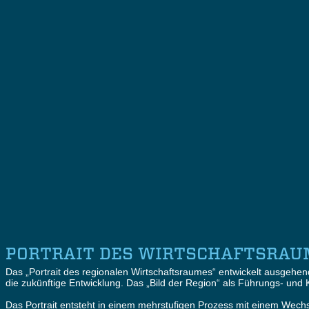
Die überregional bekannte Region
Die regionalen Nährböden
Das Bild der Region - Synthese
Das Bild der Region - Details
Bildertürme - Interaktion im Workshop
Impressionen der Workshops
PORTRAIT DES WIRTSCHAFTSRAUM
Das „Portrait des regionalen Wirtschaftsraumes“ entwickelt ausgeh
die zukünftige Entwicklung. Das „Bild der Region“ als Führungs- und
Das Portrait entsteht in einem mehrstufigen Prozess mit einem Wechs