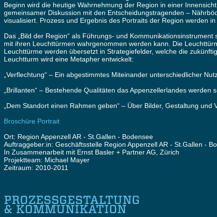
Beginn wird die heutige Wahrnehmung der Region in einer Innensicht 
gemeinsamer Diskussion mit den Entscheidungstragenden – Nährböden,
visualisiert. Prozess und Ergebnis des Portraits der Region werden i
Das „Bild der Region“ als Führungs- und Kommunikationsinstrument 
mit ihren Leuchttürmen wahrgenommen werden kann. Die Leuchttürme
Leuchttürme werden übersetzt in Strategiefelder, welche die zukünfti
Leuchtturm wird eine Metapher entwickelt:
„Verflechtung“ – Ein abgestimmtes Miteinander unterschiedlicher Nut
„Brillanten“ – Bestehende Qualitäten das Appenzellerlandes werden s
„Dem Standort einen Rahmen geben“ – Über Bilder, Gestaltung und V
Broschüre Portrait
Ort: Region Appenzell AR - St.Gallen - Bodensee
Auftraggeber:in: Geschäftsstelle Region Appenzell AR - St.Gallen - 
In Zusammenarbeit mit Ernst Basler + Partner AG, Zürich
Projektteam: Michael Mayer
Zeitraum: 2010-2011
PROZESSGESTALTUNG
& KOMMUNIKATION