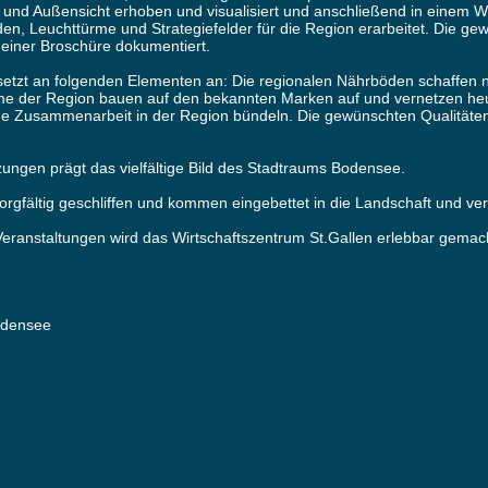
und Außensicht erhoben und visualisiert und anschließend in einem Wo
 Leuchttürme und Strategiefelder für die Region erarbeitet. Die gewü
n einer Broschüre dokumentiert.
setzt an folgenden Elementen an: Die regionalen Nährböden schaffen 
 der Region bauen auf den bekannten Marken auf und vernetzen heuti
ge Zusammenarbeit in der Region bündeln. Die gewünschten Qualitäten d
zungen prägt das vielfältige Bild des Stadtraums Bodensee.
orgfältig geschliffen und kommen eingebettet in die Landschaft und ve
eranstaltungen wird das Wirtschaftszentrum St.Gallen erlebbar gemac
Bodensee