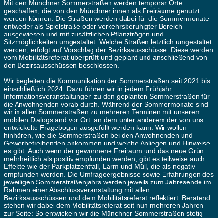
Mit den Münchner Sommerstraßen werden temporär Orte
geschaffen, die von den Münchner:innen als Freiräume genutzt
werden können. Die Straßen werden dabei für die Sommermonate
entweder als Spielstraße oder verkehrsberuhigter Bereich
ausgewiesen und mit zusätzlichen Pflanztrögen und
Sitzmöglichkeiten umgestaltet. Welche Straßen letztlich umgestaltet
werden, erfolgt auf Vorschlag der Bezirksausschüsse. Diese werden
vom Mobilitätsreferat überprüft und geplant und anschließend von
den Bezirsausschüssen beschlossen.
Wir begleiten die Kommunikation der Sommerstraßen seit 2021 bis
einschließlich 2024. Dazu führen wir in jedem Frühjahr
Informationsveranstaltungen zu den geplanten Sommerstraßen für
die Anwohnenden vorab durch. Während der Sommermonate sind
wir in allen Sommerstraßen zu mehreren Terminen mit unserem
mobilen Dialogstand vor Ort, an dem unter anderem der von uns
entwickelte Fragebogen ausgefüllt werden kann. Wir wollen
hinhören, wie die Sommerstraßen bei den Anwohnenden und
Gewerbetreibenden ankommen und welche Anliegen und Hinweise
es gibt. Auch wenn der gewonnene Freiraum und das neue Grün
mehrheitlich als positiv empfunden werden, gibt es teilweise auch
Effekte wie der Parkplatzentfall, Lärm und Müll, die als negativ
empfunden werden. Die Umfrageergebnisse sowie Erfahrungen des
jeweiligen Sommerstraßenjahrs werden jeweils zum Jahresende im
Rahmen einer Abschlussveranstaltung mit allen
Bezirksausschüssen und dem Mobilitätsreferat reflektiert. Beratend
stehen wir dabei dem Mobilitätsreferat seit nun mehreren Jahren
zur Seite: So entwickeln wir die Münchner Sommerstraßen stetig